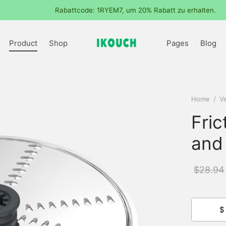
Rabattcode: 1RYEM7, um 20% Rabatt zu erhalten.
Product
Shop
Pages
Blog
Home
/
Ve
Fric
and
$
28.94
$