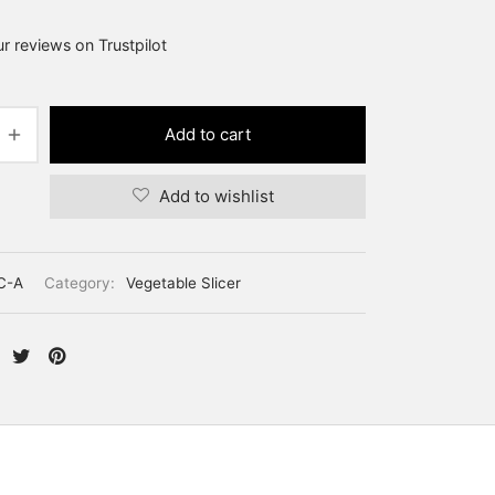
r reviews on Trustpilot
Add to cart
Add to wishlist
C-A
Category:
Vegetable Slicer