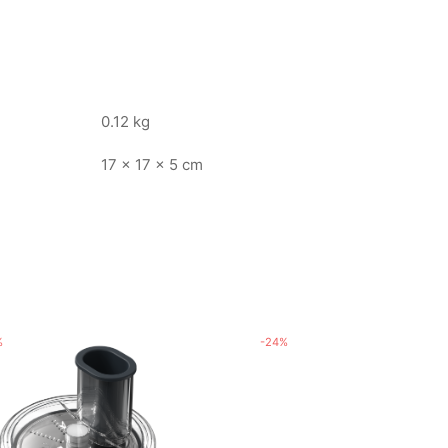
0.12 kg
17 × 17 × 5 cm
%
-
24
%