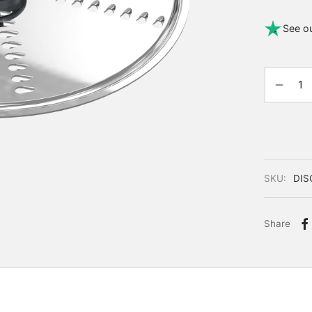
See ou
SKU:
DIS
Share