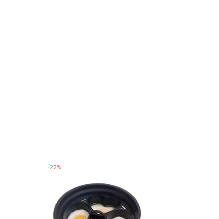
-
22
%
-
17
%