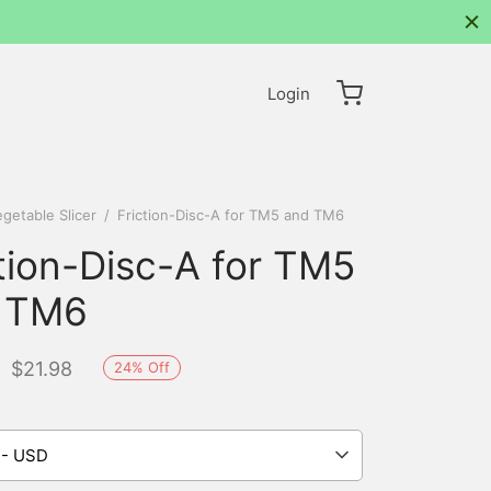
Login
getable Slicer
/
Friction-Disc-A for TM5 and TM6
tion-Disc-A for TM5
 TM6
$
21.98
24
%
Off
 - USD