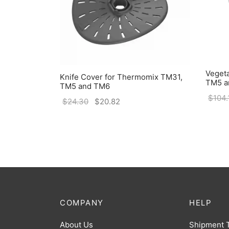
Vegeta
for
Knife Cover for Thermomix TM31,
TM5 a
TM5 and TM6
$
104.
$
24.30
$
20.82
COMPANY
HELP
About Us
Shipment 