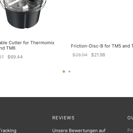
ble Cutter for Thermomix
Friction-Disc-B for TM5 and
nd TM6
$
28.94
$
21.98
17
$
69.44
REVIEWS
O
Pr
Tracking
Unsere Bewertungen auf