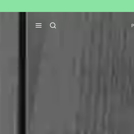
halten.
P